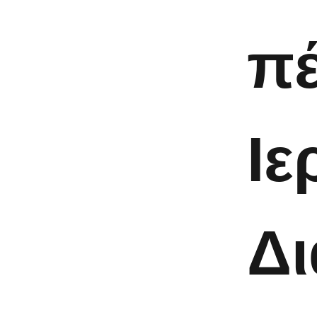
π
Ιε
Δι