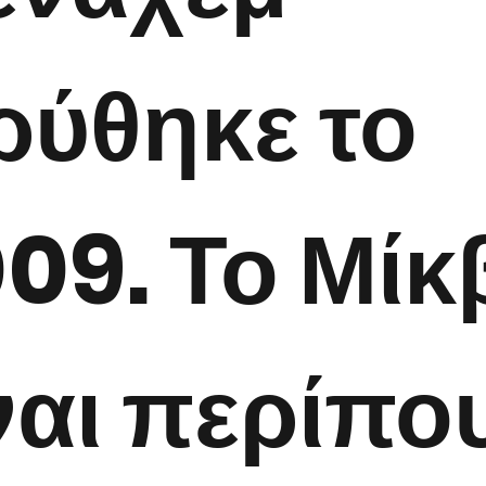
ρύθηκε το
09. Το Μίκ
ναι περίπο