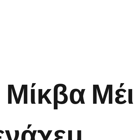
 Μίκβα Μέι
ενάχεμ