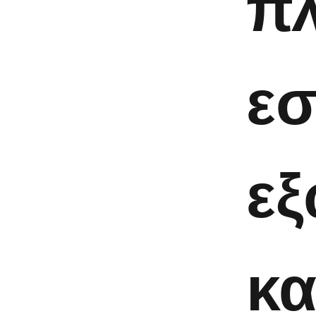
πλ
εσ
εξ
κα