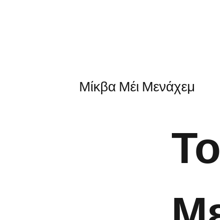
Μίκβα Μέι Μενάχεμ
Το
Μ