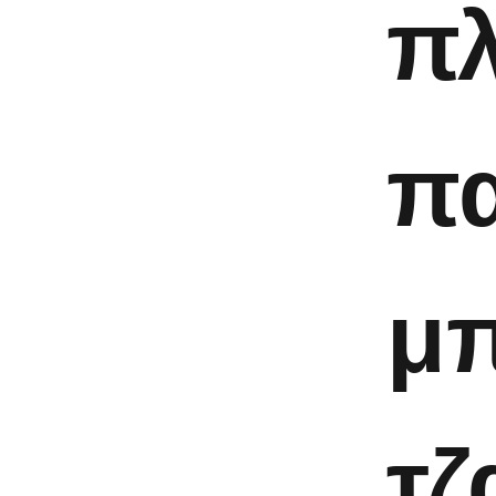
πλ
πα
μπ
τζ