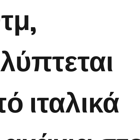
τμ,
λύπτεται
ό ιταλικά