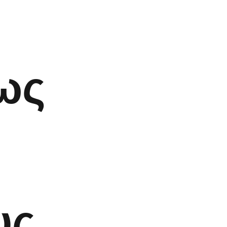
ως
υς