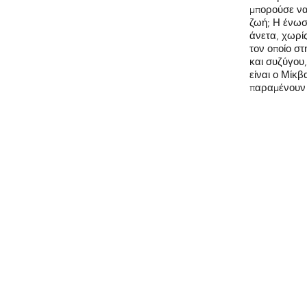
μπορούσε να 
ζωή; Η ένωση
άνετα, χωρίς
τον οποίο σ
και συζύγου,
είναι ο Μίκβ
παραμένουν 