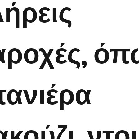
ήρεις
ροχές, όπ
ανιέρα
ακούζι, ντο