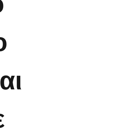
ο
ο
αι
ε