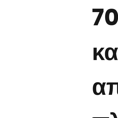
70
κα
απ