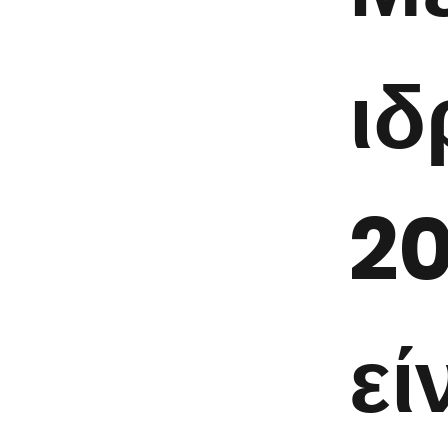
ιδ
20
εί