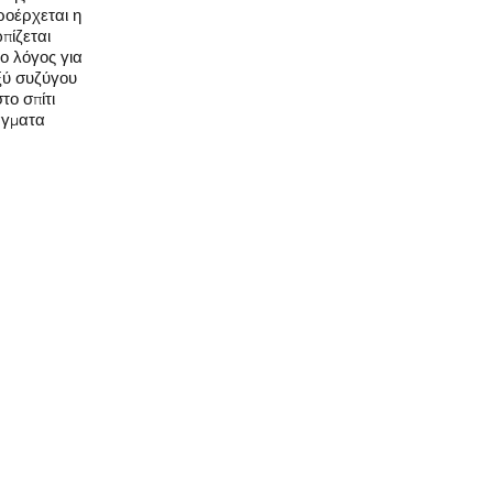
ροέρχεται η
πίζεται
 ο λόγος για
ξύ συζύγου
το σπίτι
άγματα