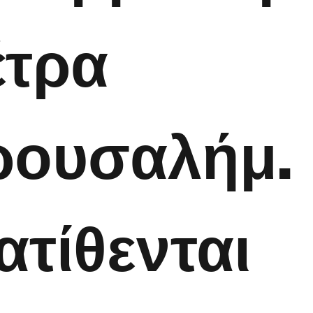
έτρα
ρουσαλήμ.
ατίθενται