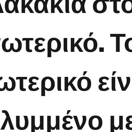
ακάκια στ
ωτερικό. Τ
ωτερικό είν
λυμμένο μ