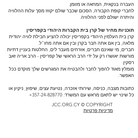
העברה בנקאית, המחאה או מזומן.
לחברי קופת הקבורה, הסכום שכבר שולם יקוזז מסך עלות ההלוויה
והיתרה ישולם לפני ההלוויה.
תוכניות מחיר של קרן בית הקברות היהודי בקפריסין
קרן בית העלמין היהודי בקפריסין יכולה להציע חבילת לוויה יהודית
מלאה, בין אם אתה חבר בקרן ובין אם אתה מחו"ל.
חברים, מי שאינם חברים, אזרחים מעבר לים, החלטות בעניין דתיות
מורשות יאושרו רק על ידי הרב הראשי של קפריסין - הרב אריה זאב
רסקין.
מומלץ מאוד להפוך לחבר ולהבטיח את המגרשים שלך מוקדם ככל
האפשר.
כתובות מצבה, כניסה, שירותי אזכרה, נטיעת עצים, שיפוץ, ניקיון או
כל שינוי יש לתאם מראש עם המשרד: 357-24-828770+
JCC.ORG.CY © COPYRIGHT
מדיניות פרטיות