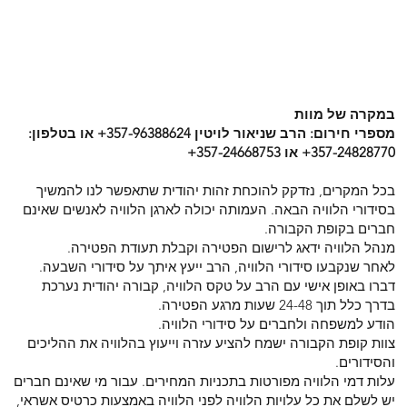
במקרה של מוות
מספרי חירום: הרב שניאור לויטין 357-96388624+ או בטלפון:
357-24828770+ או 357-24668753+
בכל המקרים, נזדקק להוכחת זהות יהודית שתאפשר לנו להמשיך
בסידורי הלוויה הבאה. העמותה יכולה לארגן הלוויה לאנשים שאינם
חברים בקופת הקבורה.
מנהל הלוויה ידאג לרישום הפטירה וקבלת תעודת הפטירה.
לאחר שנקבעו סידורי הלוויה, הרב ייעץ איתך על סידורי השבעה.
דברו באופן אישי עם הרב על טקס הלוויה, קבורה יהודית נערכת
בדרך כלל תוך 24-48 שעות מרגע הפטירה.
הודע למשפחה ולחברים על סידורי הלוויה.
צוות קופת הקבורה ישמח להציע עזרה וייעוץ בהלוויה את ההליכים
והסידורים.
עלות דמי הלוויה מפורטות בתכניות המחירים. עבור מי שאינם חברים
יש לשלם את כל עלויות הלוויה לפני הלוויה באמצעות כרטיס אשראי,