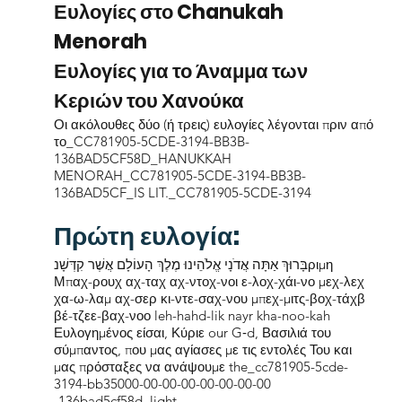
Ευλογίες στο Chanukah
Menorah
Ευλογίες για το Άναμμα των
Κεριών του Χανούκα
Οι ακόλουθες δύο (ή τρεις) ευλογίες λέγονται πριν από
το_CC781905-5CDE-3194-BB3B-
136BAD5CF58D_HANUKKAH
MENORAH_CC781905-5CDE-3194-BB3B-
136BAD5CF_IS LIT._CC781905-5CDE-3194
Πρώτη ευλογία:
בָּרוּךְ אַתָּה אֲדֹנָי אֱלֹהֵינוּ מֶלֶךְ הָעוֹלָם אֲשֶׁר קִדְּשָׁנριμη
Μπαχ-ρουχ αχ-ταχ αχ-ντοχ-νοι ε-λοχ-χάι-νο μεχ-λεχ
χα-ω-λαμ αχ-σερ κι-ντε-σαχ-νου μπεχ-μιτς-βοχ-τάχβ
βέ-τζεε-βαχ-νοο leh-hahd-lik nayr kha-noo-kah
Ευλογημένος είσαι, Κύριε our G‑d, Βασιλιά του
σύμπαντος, που μας αγίασες με τις εντολές Του και
μας πρόσταξες να ανάψουμε the_cc781905-5cde-
3194-bb35000-00-00-00-00-00-00-00
-136bad5cf58d_light.