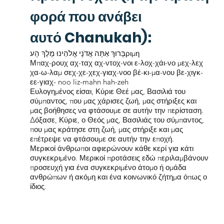
φορά που ανάβει
αυτό Chanukah):
בָּרוּךְ אַתָּה אֲדֹנָי אֱלֹהֵינוּ מֶלֶךְ הָעριμη
Μπαχ-ρουχ αχ-ταχ αχ-ντοχ-νοι ε-λοχ-χάι-νο μεχ-λεχ
χα-ω-λαμ σεχ-χε-χεχ-γιαχ-νοο βέ-κι-μα-νου βε-χιγκ-
εε-γιαχ- noo liz-mahn hah-zeh
Ευλογημένος είσαι, Κύριε Θεέ μας, Βασιλιά του
σύμπαντος, που μας χάρισες ζωή, μας στήριξες και
μας βοήθησες να φτάσουμε σε αυτήν την περίσταση.
Δόξασε, Κύριε, ο Θεός μας, Βασιλιάς του σύμπαντος,
που μας κράτησε στη ζωή, μας στήριξε και μας
επέτρεψε να φτάσουμε σε αυτήν την εποχή.
Μερικοί άνθρωποι αφιερώνουν κάθε κερί για κάτι
συγκεκριμένο. Μερικοί προτάσεις εδώ περιλαμβάνουν
προσευχή για ένα συγκεκριμένο άτομο ή ομάδα
ανθρώπων ή ακόμη και ένα κοινωνικό ζήτημα όπως ο
ίδιος.