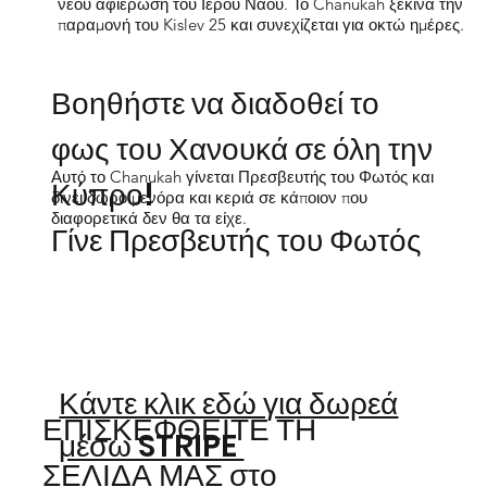
νέου αφιέρωση του Ιερού Ναού. Το Chanukah ξεκινά την
παραμονή του Kislev 25 και συνεχίζεται για οκτώ ημέρες.
Βοηθήστε να διαδοθεί το
φως του Χανουκά σε όλη την
Αυτό το Chanukah γίνεται Πρεσβευτής του Φωτός και
Κύπρο!
δίνει δώρο μενόρα και κεριά σε κάποιον που
διαφορετικά δεν θα τα είχε.​
Γίνε Πρεσβευτής του Φωτός
Κάντε κλικ εδώ για δωρεά
ΕΠΙΣΚΕΦΘΕΙΤΕ ΤΗ
μέσω STRIPE
ΣΕΛΙΔΑ ΜΑΣ στο