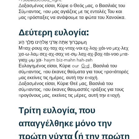
Δοξασμένος είσαι, Κύριε ο Θεός μας, ο Βασιλιάς του
Σύμπαντος, που μας αγιάζεις με τις εντολές Του και
μας πρόσταξες να ανάψουμε τα φώτα του Χανούκα.
Δεύτερη ευλογία:
בָּרוּךְ אַתָּה אֲדֹנָי אֱלֹהֵינוּ מֶלֶךְ הָעριμη
Μπαχ-ρουχ αχ-ταχ αχ-ντοχ-νοι εχ-λοχ-χάι-νο μεχ-λεχ
χα-ω-λαμ σεχ-αχ-σαχ νε-σιμ λαχ-αχ-βοχ-τάι-νοο μπα-
γιαχ-μιμ χα- haym biz-mahn hah-zeh
Ευλογημένος είσαι, Κύριε our
G‑d
, Βασιλιά του
σύμπαντος, που έκανες θαύματα για τους προπάτορές
μας εκείνες τις ημέρες, αυτή την εποχή.
Δοξασμένος είσαι, Κύριε Θεέ μας, Βασιλιά του
σύμπαντος, που έκανες θαυμαστές πράξεις για τους
προγόνους μας, εκείνες τις μέρες, αυτή την εποχή.
Τρίτη ευλογία, που
απαγγέλθηκε μόνο την
πρώτη νύχτα (ή την πρώτη